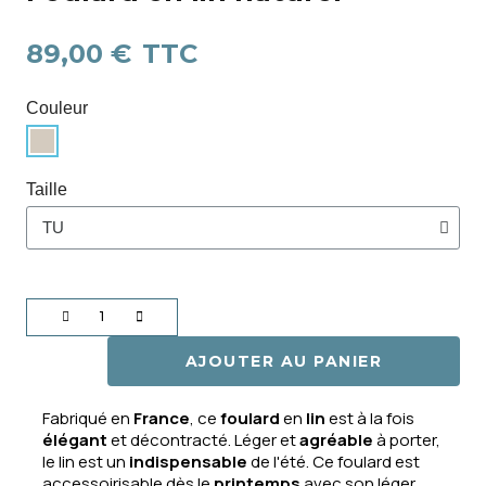
89,00 €
TTC
Couleur
Taille
AJOUTER AU PANIER
Fabriqué en
France
, ce
foulard
en
lin
est à la fois
élégant
et décontracté. Léger et
agréable
à porter,
le lin est un
indispensable
de l'été. Ce foulard est
accessoirisable dès le
printemps
avec son léger