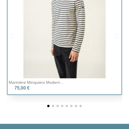
Marinière Minquiers Modern...
Gi
75,00 €