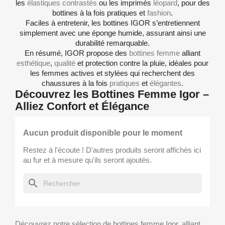
les
élastiques contrastés
ou les imprimés
léopard
, pour des
bottines à la fois pratiques et
fashion
.
Faciles à entretenir, les bottines IGOR s’entretiennent
simplement avec une éponge humide, assurant ainsi une
durabilité remarquable.
En résumé, IGOR propose des
bottines femme
alliant
esthétique
,
qualité
et protection contre la pluie, idéales pour
les femmes actives et stylées qui recherchent des
chaussures à la fois
pratiques
et
élégantes
.
Découvrez les Bottines Femme Igor –
Alliez Confort et Élégance
Aucun produit disponible pour le moment
Restez à l'écoute ! D'autres produits seront affichés ici
au fur et à mesure qu'ils seront ajoutés.
search
Découvrez notre sélection de bottines femme Igor, alliant