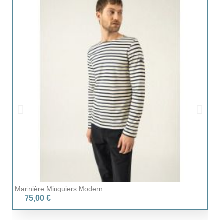
Marinière Minquiers Modern...
Gi
75,00 €